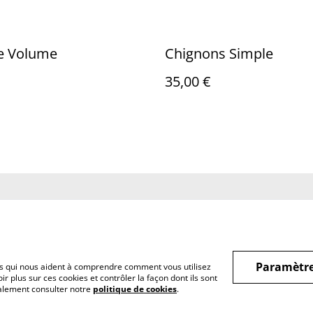
ge Volume
Chignons Simple
35,00 €
us
Conditions
Politique de
Politiq
confidentialité
Paramètre
hiers qui nous aident à comprendre comment vous utilisez
r plus sur ces cookies et contrôler la façon dont ils sont
galement consulter notre
politique de cookies
.
20 Maignelay-Montigny