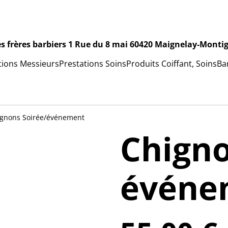
es frères barbiers 1 Rue du 8 mai 60420 Maignelay-Monti
tions Messieurs
Prestations Soins
Produits Coiffant, Soins
Ba
gnons Soirée/événement
Chigno
événe