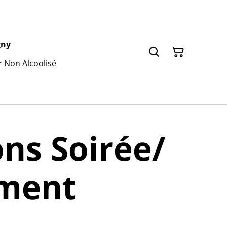
gny
r Non Alcoolisé
ns Soirée/
ment