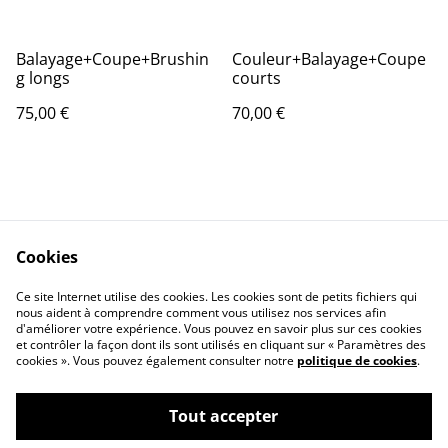
Balayage+Coupe+Brushin
Couleur+Balayage+Coupe
g longs
courts
75,00 €
70,00 €
Cookies
Ce site Internet utilise des cookies. Les cookies sont de petits fichiers qui
Contactez-nous
Conditions
nous aident à comprendre comment vous utilisez nos services afin
Politique de
Politique de cookies
d'améliorer votre expérience. Vous pouvez en savoir plus sur ces cookies
confidentialité
et contrôler la façon dont ils sont utilisés en cliquant sur « Paramètres des
cookies ». Vous pouvez également consulter notre
politique de cookies
.
Tout accepter
Les frères barbiers 1 Rue du 8 mai 60420
©
2026
Maignelay-Montigny